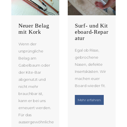
Neuer Belag
Surf- und Kit
mit Kork
eboard-Repar
atur
Wenn der
Egal ob Risse,
ursprüngliche
gebrochene
Belag am
Nasen, defekte
Gabelbaum oder
Insertskästen. Wir
der Kite-Bar
machen euer
abgenutzt und
Board wieder fit.
nicht mehr
brauchbar ist,
“Boardreparatu
Mehr erfahren
kann er bei uns
erneuert werden.
Für das
aussergewöhnliche