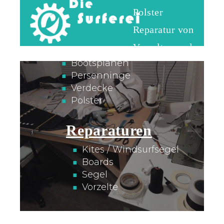
Anpassungen und Reparaturen auf
Polster
Rügen
Reparatur von
Anfertigungen
Vorzelten und
Bootsplanen
Wassersportmaterial
Persenninge
Verdecke
Polster
Reparaturen
Kites / Windsurfsegel
Boards
Segel
Vorzelte