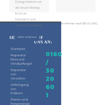
Design bieten wir
als neuen Belag
Kork an.
Natürlich und
Kein Mehrwertsteuerausweis, da Kleinunternehmer nach §19 (1) UStG.
umweltfreundlich…
“Neuer Belag mit Kork”
SEITEN
RUF
Mehr erfahren
UNS AN:
Startseite
0160
Reparatur
Kites und
/
Windsurfsegel
30
Reparatur
von
20
Vorzelten
Anfertigung
60
von
Polstern
1
Planen und
Persenninge