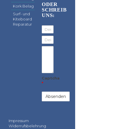
ODER
Kork Belag
SCHREIB
Surf- und
UNS:
Kiteboard
Reparatur
Dein Name
Deine Email Adresse
Deine Nachricht
Captcha
*
Impressum
Widerrufsbelehrung