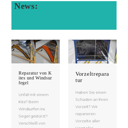
News:
Reparatur von K
Vorzeltrepara
ites und Windsur
tur
fegel
Haben Sie einen
Unfall mit einem
Schaden an Ihren
Kite? Beim
Vorzelt? Wir
Windsurfen ins
reparieren
Segel gestürzt?
Vorzelte aller
Verschleiß von
Hersteller.