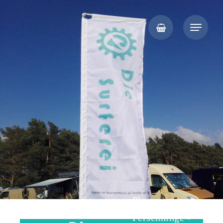
Segelmacher auf Rügen, Kite- und Windsurf-Reparaturen, Vorzelte,
Die Surferei
Planen, Persenninge
Planen -
Neuanfertigungen, individuelle
Persenninge -