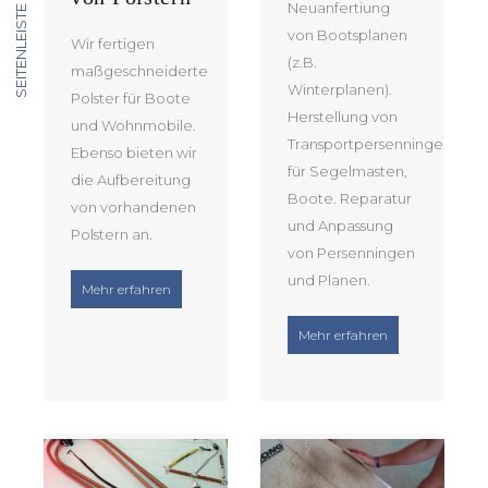
Neuanfertiung
SEITENLEISTE
von Bootsplanen
Wir fertigen
(z.B.
maßgeschneiderte
Winterplanen).
Polster für Boote
Herstellung von
und Wohnmobile.
Transportpersenninge
Ebenso bieten wir
für Segelmasten,
die Aufbereitung
Boote. Reparatur
von vorhandenen
und Anpassung
Polstern an.
von Persenningen
und Planen.
“Anfertigung von Polstern”
Mehr erfahren
“Planen und Pe
Mehr erfahren