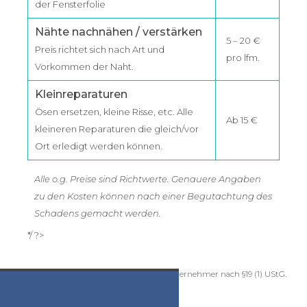
der Fensterfolie
Nähte nachnähen / verstärken
5 – 20 €
Preis richtet sich nach Art und
pro lfm.
Vorkommen der Naht.
Kleinreparaturen
Ösen ersetzen, kleine Risse, etc. Alle
Ab 15 €
kleineren Reparaturen die gleich/vor
Ort erledigt werden können.
Alle o.g. Preise sind Richtwerte. Genauere Angaben
zu den Kosten können nach einer Begutachtung des
Schadens gemacht werden.
*/ ?>
Kein Mehrwertsteuerausweis, da Kleinunternehmer nach §19 (1) UStG.