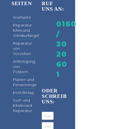
SEITEN
RUF
UNS AN:
Startseite
0160
Reparatur
Kites und
/
Windsurfsegel
30
Reparatur
von
20
Vorzelten
Anfertigung
60
von
Polstern
1
Planen und
Persenninge
ODER
Kork Belag
SCHREIB
Surf- und
UNS:
Kiteboard
Reparatur
Dein Name
Deine Email Adresse