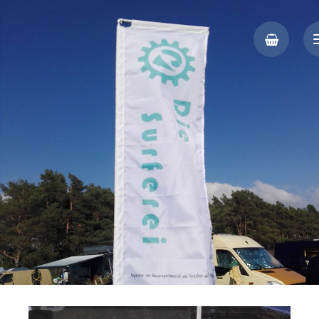
Segelmacher auf Rügen, Kite- und Windsurf-Reparaturen, Vorzelte,
Die Surferei
Planen, Persenninge