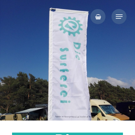
Segelmacher auf Rügen, Kite- und Windsurf-Reparaturen, Vorzelte,
Die Surferei
Planen, Persenninge