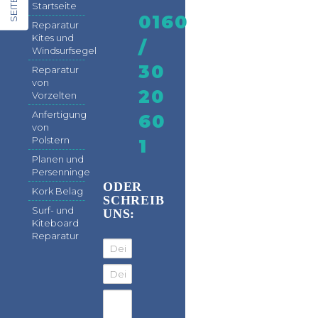
Startseite
0160
Reparatur
Kites und
/
Windsurfsegel
30
Reparatur
von
20
Vorzelten
Anfertigung
60
von
Polstern
1
Planen und
Persenninge
ODER
Kork Belag
SCHREIB
Surf- und
UNS:
Kiteboard
Reparatur
Dein Name
Deine Email Adresse
Deine Nachricht