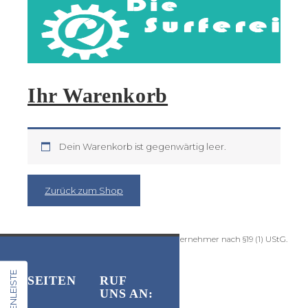
Planen - Persenninge - Polster
Ihr Warenkorb
Reparatur von Vorzelten und
Wassersportmaterial
Dein Warenkorb ist gegenwärtig leer.
Zurück zum Shop
Kein Mehrwertsteuerausweis, da Kleinunternehmer nach §19 (1) UStG.
SEITENLEISTE
SEITEN
RUF
UNS AN: