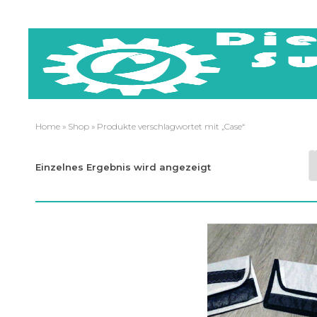
Planen - Persenninge - Polste
Home
»
Shop
» Produkte verschlagwortet mit „Case“
Reparatur von Vorzelten und 
Einzelnes Ergebnis wird angezeigt