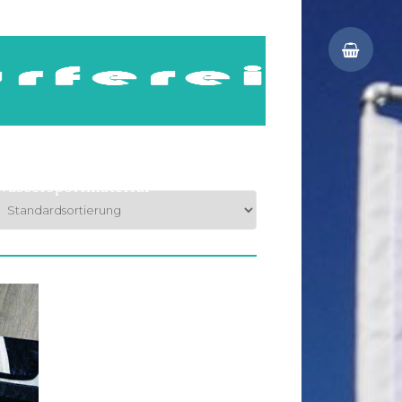
Shop-Infos
Versandarten
r
Bezahlarten
Wassersportmaterial
Rechtliches
Impressum
Widerrufsbelehrung
OS-Plattform
Datenschutzerklärung (DSGVO)