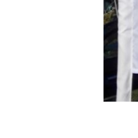
Kein Mehrwertsteuerausweis, da Kleinunternehmer nach §19 (1) UStG.
UNS AN: