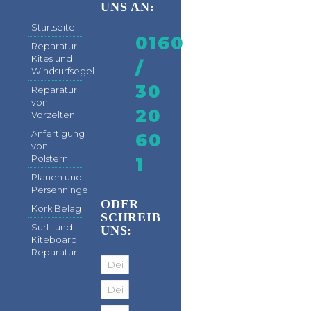
UNS AN:
Startseite
0160
Reparatur
Kites und
/
Windsurfsegel
30
Reparatur
von
20
Vorzelten
Anfertigung
60
von
Polstern
1
Planen und
Persenninge
ODER
Kork Belag
SCHREIB
Surf- und
UNS:
Kiteboard
Reparatur
Dein Name
Deine Email Adresse
Deine Nachricht