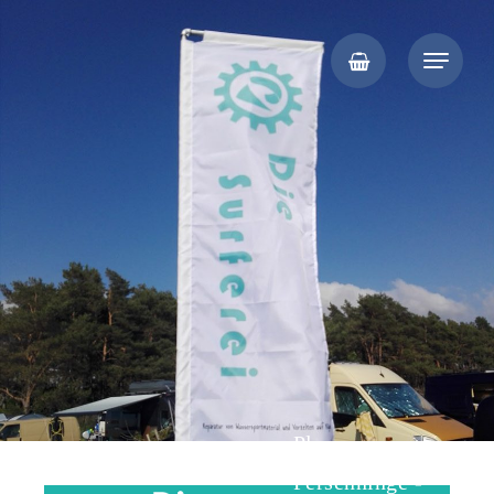
Segelmacher auf Rügen, Kite- und Windsurf-Reparaturen, Vorzelte,
Die Surferei
Planen, Persenninge
Planen -
Persenninge -